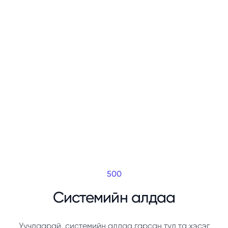
500
Системийн алдаа
Уучлаарай, системийн алдаа гарсан тул та хэсэг