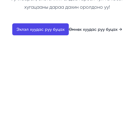
хугацааны дараа дахин оролдоно уу!
Эхлэл хуудас руу буцах
Өмнөх хуудас руу буцах
→