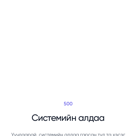
500
Системийн алдаа
Уучлаарай, системийн алдаа гарсан тул та хэсэг