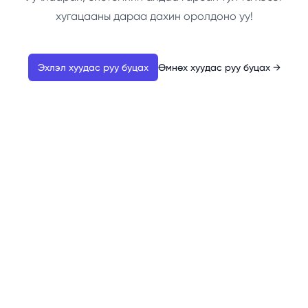
хугацааны дараа дахин оролдоно уу!
Эхлэл хуудас руу буцах
Өмнөх хуудас руу буцах
→