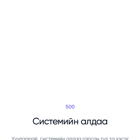
500
Системийн алдаа
Уучлаарай, системийн алдаа гарсан тул та хэсэг