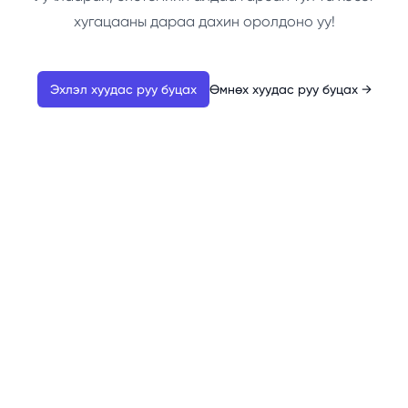
хугацааны дараа дахин оролдоно уу!
Эхлэл хуудас руу буцах
Өмнөх хуудас руу буцах
→