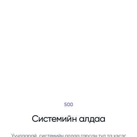
500
Системийн алдаа
Уучлаарай, системийн алдаа гарсан тул та хэсэг