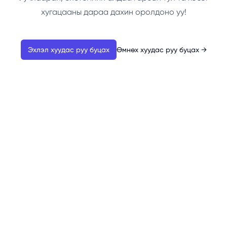
хугацааны дараа дахин оролдоно уу!
Эхлэл хуудас руу буцах
Өмнөх хуудас руу буцах
→