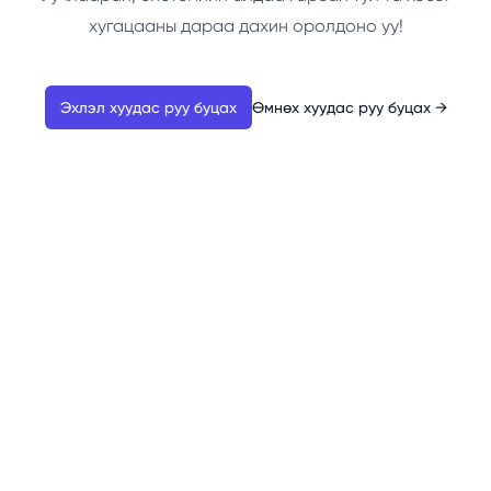
хугацааны дараа дахин оролдоно уу!
Эхлэл хуудас руу буцах
Өмнөх хуудас руу буцах
→