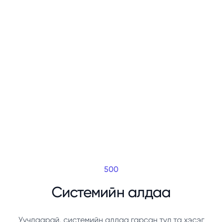
500
Системийн алдаа
Уучлаарай, системийн алдаа гарсан тул та хэсэг