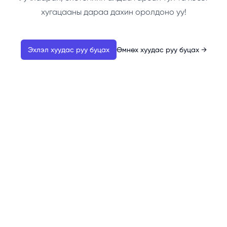
хугацааны дараа дахин оролдоно уу!
Эхлэл хуудас руу буцах
Өмнөх хуудас руу буцах
→