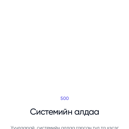
500
Системийн алдаа
Уучлаарай, системийн алдаа гарсан тул та хэсэг