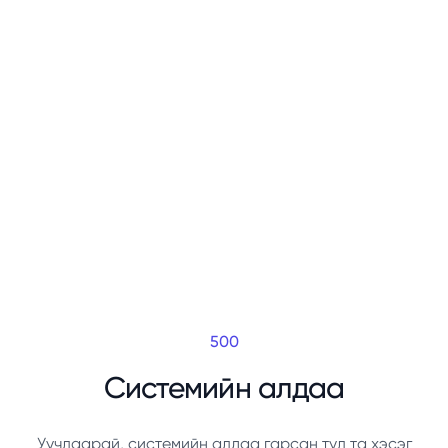
500
Системийн алдаа
Уучлаарай, системийн алдаа гарсан тул та хэсэг