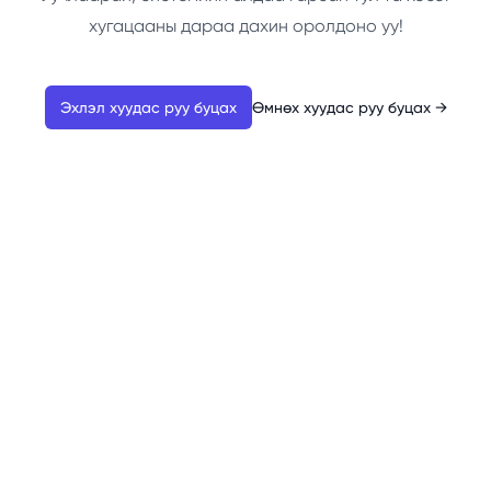
хугацааны дараа дахин оролдоно уу!
Эхлэл хуудас руу буцах
Өмнөх хуудас руу буцах
→