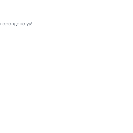
н оролдоно уу!