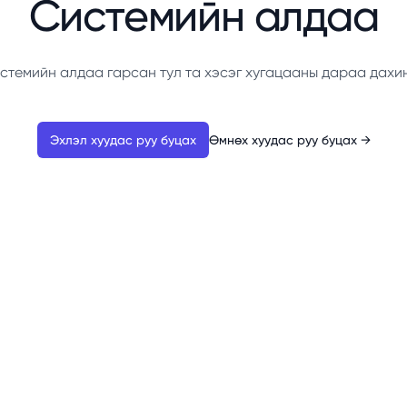
Системийн алдаа
стемийн алдаа гарсан тул та хэсэг хугацааны дараа дахи
Эхлэл хуудас руу буцах
Өмнөх хуудас руу буцах
→