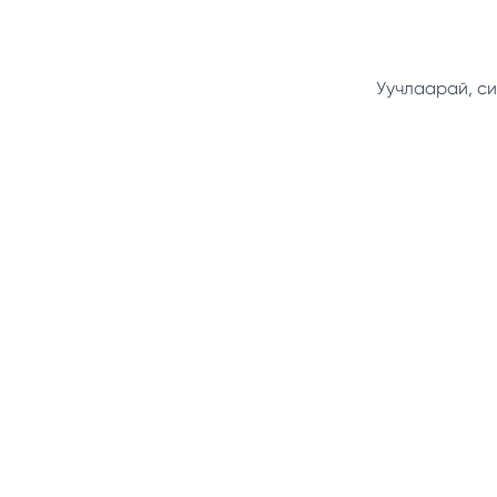
Уучлаарай, си