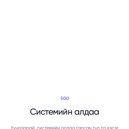
500
Системийн алдаа
Уучлаарай, системийн алдаа гарсан тул та хэсэг