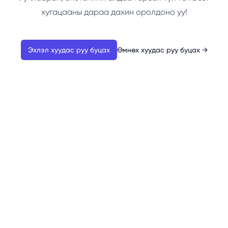
хугацааны дараа дахин оролдоно уу!
Эхлэл хуудас руу буцах
Өмнөх хуудас руу буцах
→