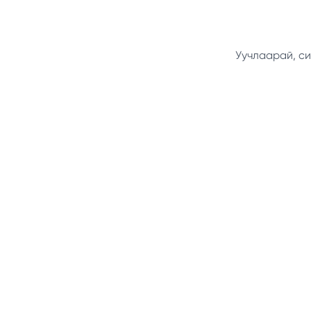
Уучлаарай, си