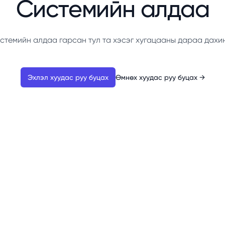
Системийн алдаа
стемийн алдаа гарсан тул та хэсэг хугацааны дараа дахи
Эхлэл хуудас руу буцах
Өмнөх хуудас руу буцах
→