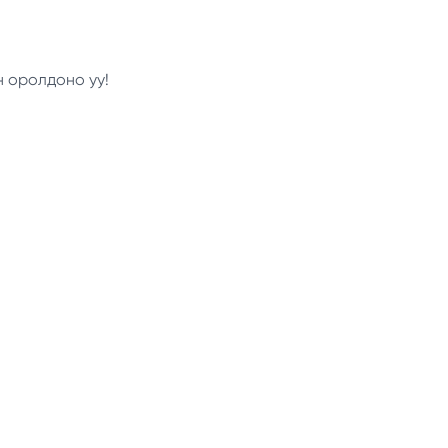
н оролдоно уу!