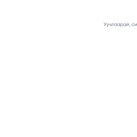
Уучлаарай, си