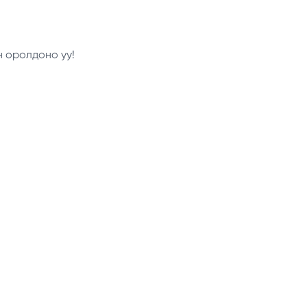
н оролдоно уу!