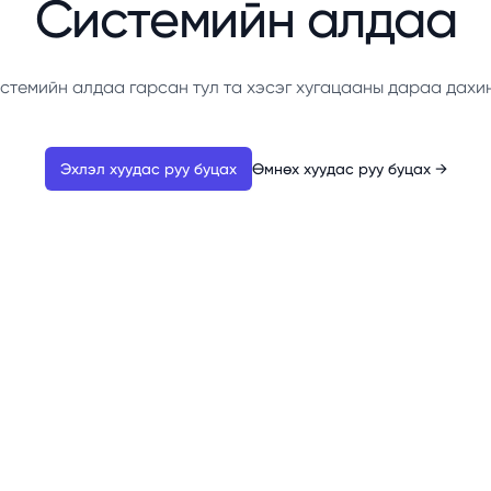
Системийн алдаа
стемийн алдаа гарсан тул та хэсэг хугацааны дараа дахи
Эхлэл хуудас руу буцах
Өмнөх хуудас руу буцах
→