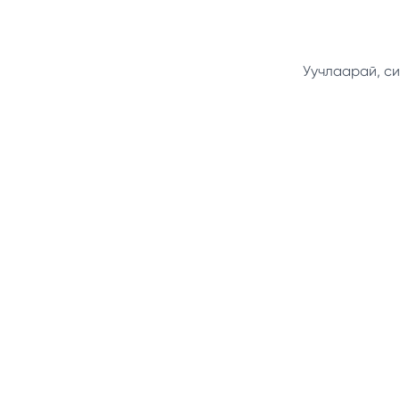
Уучлаарай, си