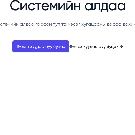
Системийн алдаа
стемийн алдаа гарсан тул та хэсэг хугацааны дараа дахи
Эхлэл хуудас руу буцах
Өмнөх хуудас руу буцах
→