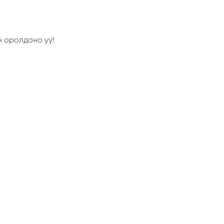
н оролдоно уу!