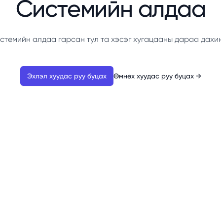
Системийн алдаа
стемийн алдаа гарсан тул та хэсэг хугацааны дараа дахи
Эхлэл хуудас руу буцах
Өмнөх хуудас руу буцах
→