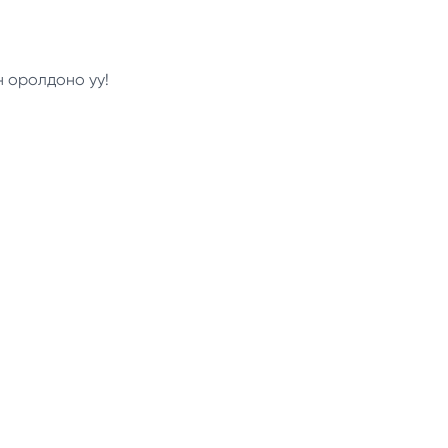
н оролдоно уу!