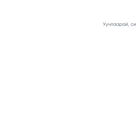
Уучлаарай, си