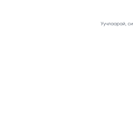
Уучлаарай, си