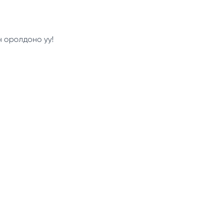
н оролдоно уу!