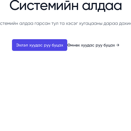
Системийн алдаа
стемийн алдаа гарсан тул та хэсэг хугацааны дараа дахи
Эхлэл хуудас руу буцах
Өмнөх хуудас руу буцах
→