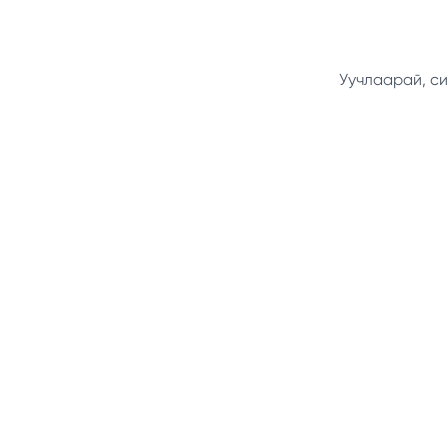
Уучлаарай, си