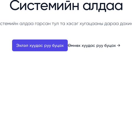
Системийн алдаа
стемийн алдаа гарсан тул та хэсэг хугацааны дараа дахи
Эхлэл хуудас руу буцах
Өмнөх хуудас руу буцах
→