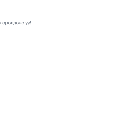
н оролдоно уу!