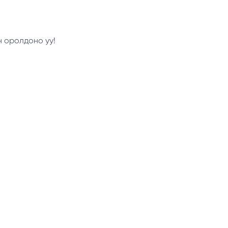
н оролдоно уу!