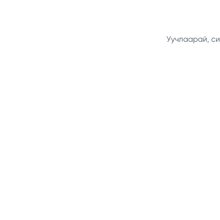
Уучлаарай, си