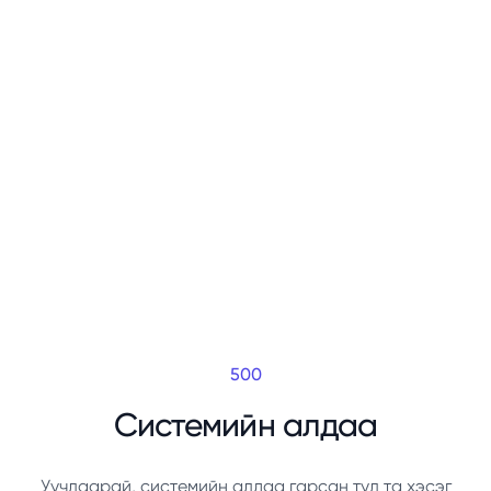
500
Системийн алдаа
Уучлаарай, системийн алдаа гарсан тул та хэсэг