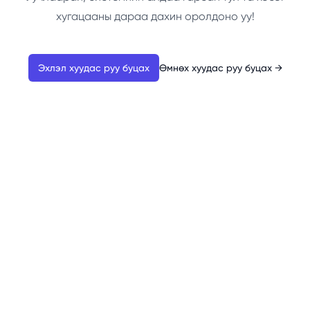
хугацааны дараа дахин оролдоно уу!
Эхлэл хуудас руу буцах
Өмнөх хуудас руу буцах
→