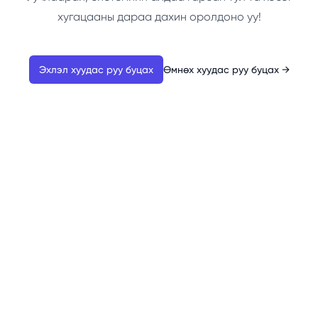
хугацааны дараа дахин оролдоно уу!
Эхлэл хуудас руу буцах
Өмнөх хуудас руу буцах
→