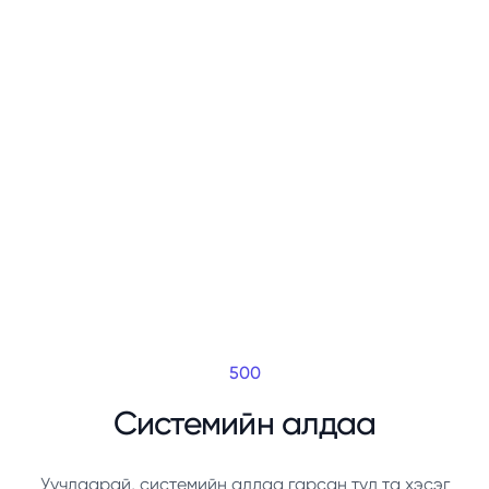
500
Системийн алдаа
Уучлаарай, системийн алдаа гарсан тул та хэсэг