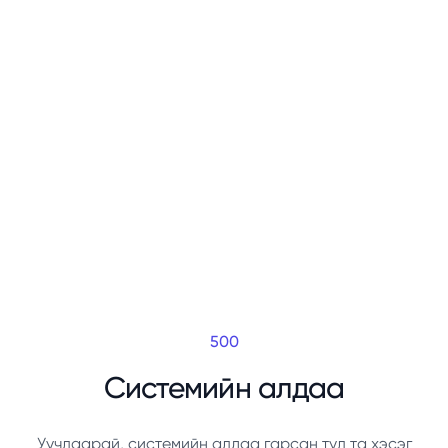
500
Системийн алдаа
Уучлаарай, системийн алдаа гарсан тул та хэсэг