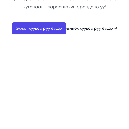
хугацааны дараа дахин оролдоно уу!
Эхлэл хуудас руу буцах
Өмнөх хуудас руу буцах
→