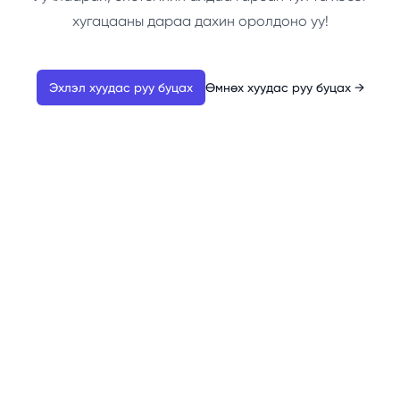
хугацааны дараа дахин оролдоно уу!
Эхлэл хуудас руу буцах
Өмнөх хуудас руу буцах
→