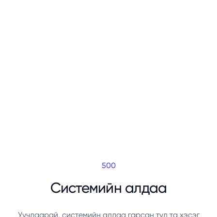
500
Системийн алдаа
Уучлаарай, системийн алдаа гарсан тул та хэсэг