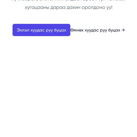
хугацааны дараа дахин оролдоно уу!
Эхлэл хуудас руу буцах
Өмнөх хуудас руу буцах
→