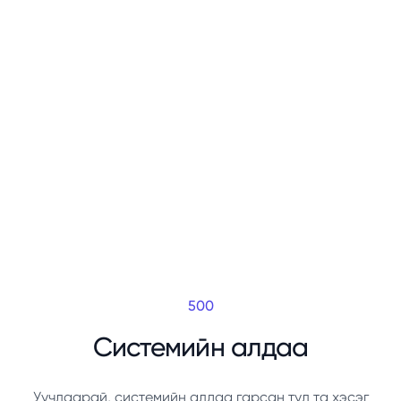
500
Системийн алдаа
Уучлаарай, системийн алдаа гарсан тул та хэсэг