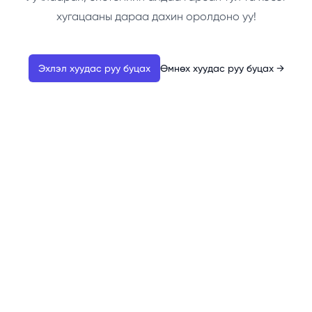
хугацааны дараа дахин оролдоно уу!
Эхлэл хуудас руу буцах
Өмнөх хуудас руу буцах
→