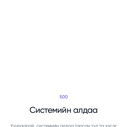
500
Системийн алдаа
Уучлаарай, системийн алдаа гарсан тул та хэсэг