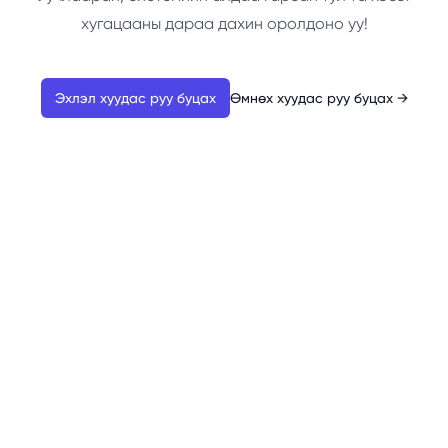
хугацааны дараа дахин оролдоно уу!
Эхлэл хуудас руу буцах
Өмнөх хуудас руу буцах
→