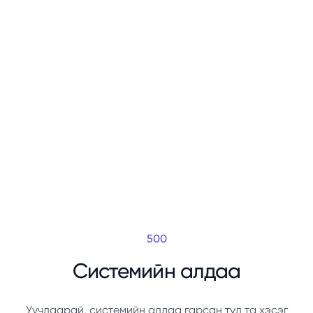
500
Системийн алдаа
Уучлаарай, системийн алдаа гарсан тул та хэсэг