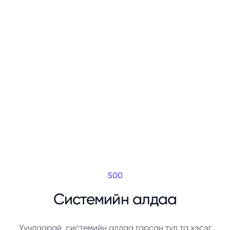
500
Системийн алдаа
Уучлаарай, системийн алдаа гарсан тул та хэсэг