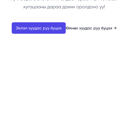
хугацааны дараа дахин оролдоно уу!
Эхлэл хуудас руу буцах
Өмнөх хуудас руу буцах
→