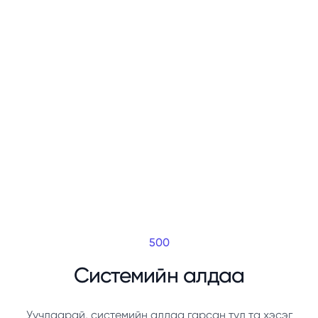
500
Системийн алдаа
Уучлаарай, системийн алдаа гарсан тул та хэсэг