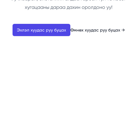
хугацааны дараа дахин оролдоно уу!
Эхлэл хуудас руу буцах
Өмнөх хуудас руу буцах
→