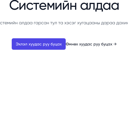
Системийн алдаа
стемийн алдаа гарсан тул та хэсэг хугацааны дараа дахи
Эхлэл хуудас руу буцах
Өмнөх хуудас руу буцах
→