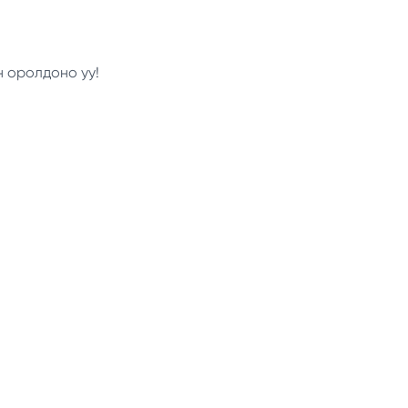
н оролдоно уу!