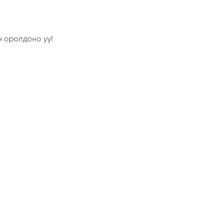
н оролдоно уу!