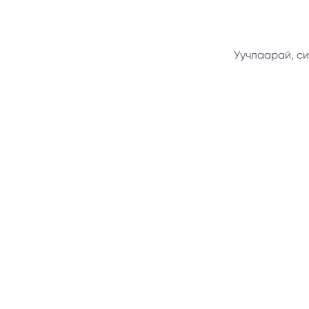
Уучлаарай, си