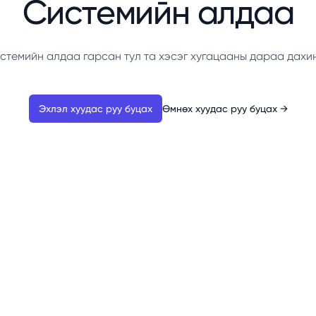
Системийн алдаа
стемийн алдаа гарсан тул та хэсэг хугацааны дараа дахи
Эхлэл хуудас руу буцах
Өмнөх хуудас руу буцах
→