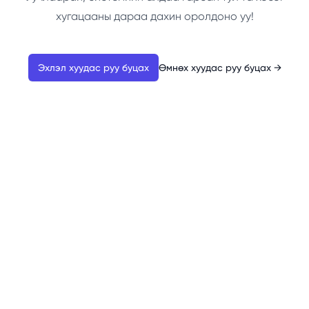
хугацааны дараа дахин оролдоно уу!
Эхлэл хуудас руу буцах
Өмнөх хуудас руу буцах
→