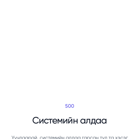
500
Системийн алдаа
Уучлаарай, системийн алдаа гарсан тул та хэсэг