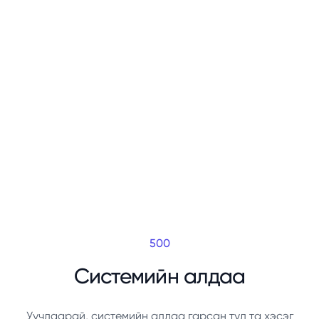
500
Системийн алдаа
Уучлаарай, системийн алдаа гарсан тул та хэсэг