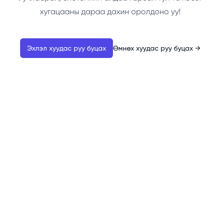
хугацааны дараа дахин оролдоно уу!
Эхлэл хуудас руу буцах
Өмнөх хуудас руу буцах
→