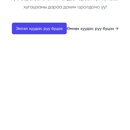
хугацааны дараа дахин оролдоно уу!
Эхлэл хуудас руу буцах
Өмнөх хуудас руу буцах
→