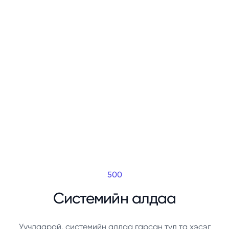
500
Системийн алдаа
Уучлаарай, системийн алдаа гарсан тул та хэсэг