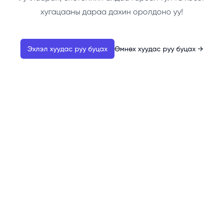
хугацааны дараа дахин оролдоно уу!
Эхлэл хуудас руу буцах
Өмнөх хуудас руу буцах
→