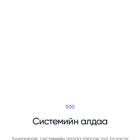
500
Системийн алдаа
Уучлаарай, системийн алдаа гарсан тул та хэсэг