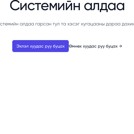
Системийн алдаа
стемийн алдаа гарсан тул та хэсэг хугацааны дараа дахи
Эхлэл хуудас руу буцах
Өмнөх хуудас руу буцах
→