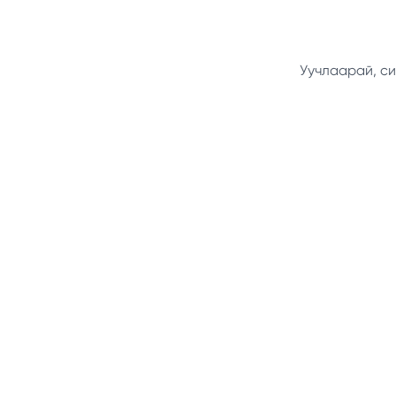
Уучлаарай, си