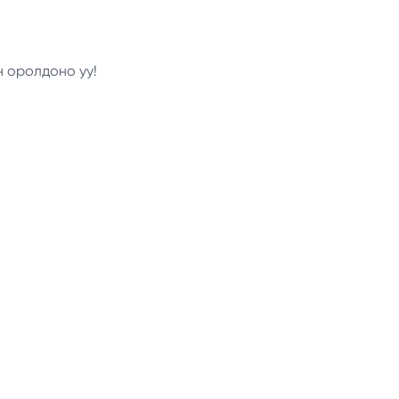
н оролдоно уу!