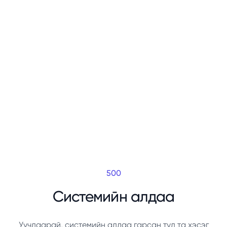
500
Системийн алдаа
Уучлаарай, системийн алдаа гарсан тул та хэсэг