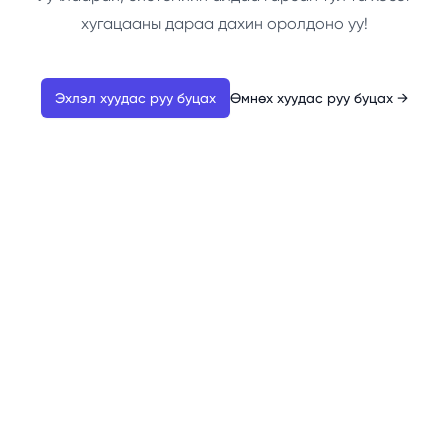
хугацааны дараа дахин оролдоно уу!
Эхлэл хуудас руу буцах
Өмнөх хуудас руу буцах
→