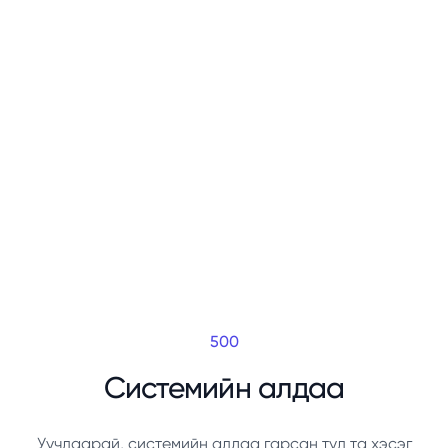
500
Системийн алдаа
Уучлаарай, системийн алдаа гарсан тул та хэсэг