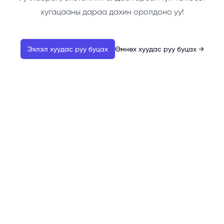
хугацааны дараа дахин оролдоно уу!
Эхлэл хуудас руу буцах
Өмнөх хуудас руу буцах
→