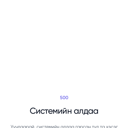
500
Системийн алдаа
Уучлаарай, системийн алдаа гарсан тул та хэсэг