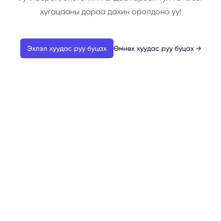
хугацааны дараа дахин оролдоно уу!
Эхлэл хуудас руу буцах
Өмнөх хуудас руу буцах
→