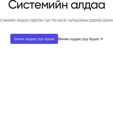
Системийн алдаа
стемийн алдаа гарсан тул та хэсэг хугацааны дараа дахи
Эхлэл хуудас руу буцах
Өмнөх хуудас руу буцах
→