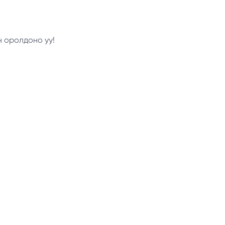
н оролдоно уу!