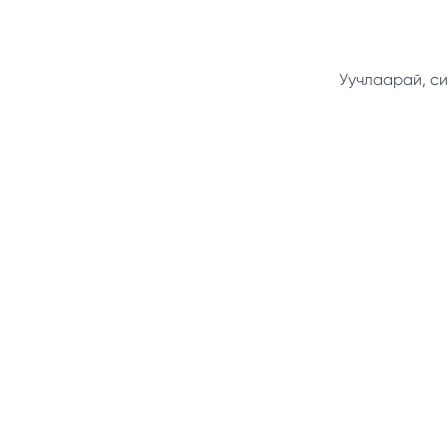
Уучлаарай, си