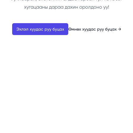
хугацааны дараа дахин оролдоно уу!
Эхлэл хуудас руу буцах
Өмнөх хуудас руу буцах
→