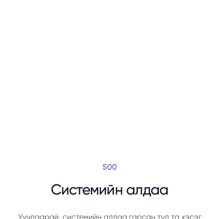
500
Системийн алдаа
Уучлаарай, системийн алдаа гарсан тул та хэсэг