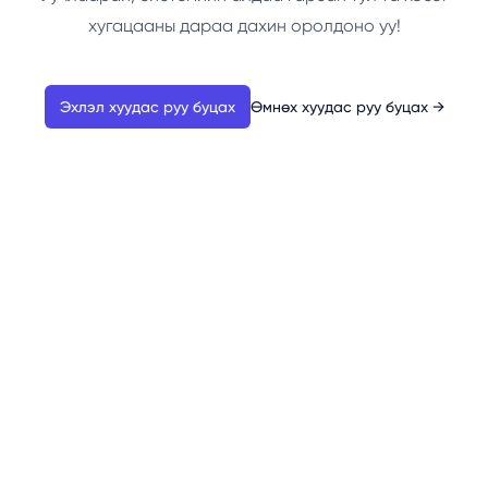
хугацааны дараа дахин оролдоно уу!
Эхлэл хуудас руу буцах
Өмнөх хуудас руу буцах
→