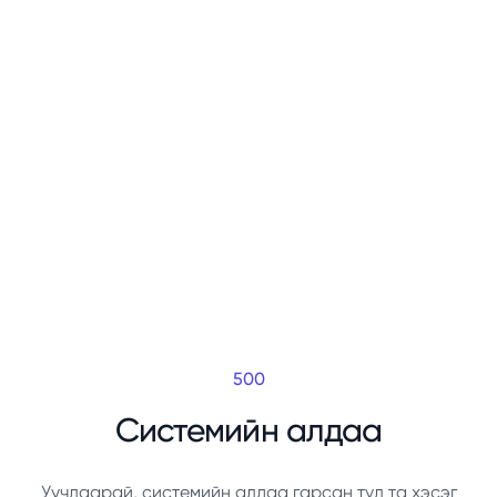
500
Системийн алдаа
Уучлаарай, системийн алдаа гарсан тул та хэсэг