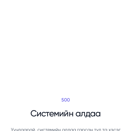
500
Системийн алдаа
Уучлаарай, системийн алдаа гарсан тул та хэсэг