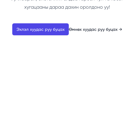
хугацааны дараа дахин оролдоно уу!
Эхлэл хуудас руу буцах
Өмнөх хуудас руу буцах
→