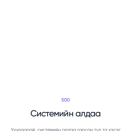
500
Системийн алдаа
Уучлаарай, системийн алдаа гарсан тул та хэсэг