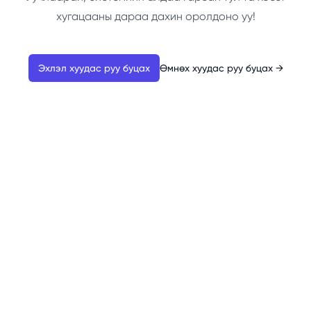
хугацааны дараа дахин оролдоно уу!
Эхлэл хуудас руу буцах
Өмнөх хуудас руу буцах
→