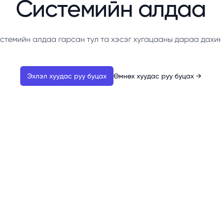
Системийн алдаа
стемийн алдаа гарсан тул та хэсэг хугацааны дараа дахи
Эхлэл хуудас руу буцах
Өмнөх хуудас руу буцах
→