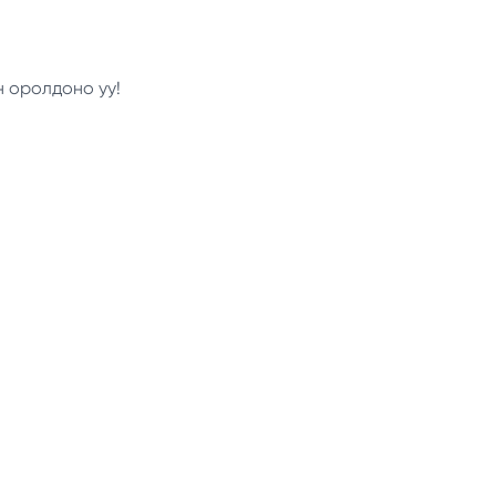
н оролдоно уу!