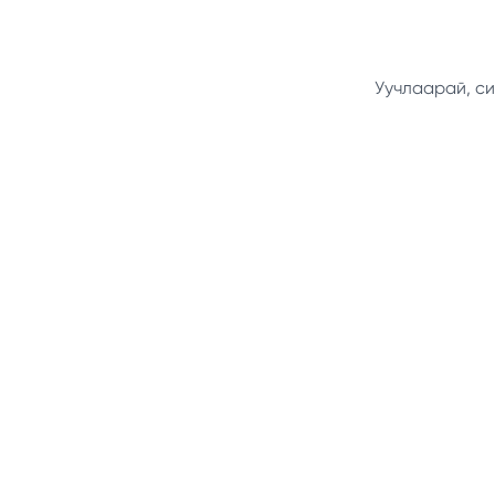
Уучлаарай, си