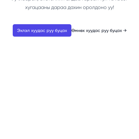
хугацааны дараа дахин оролдоно уу!
Эхлэл хуудас руу буцах
Өмнөх хуудас руу буцах
→