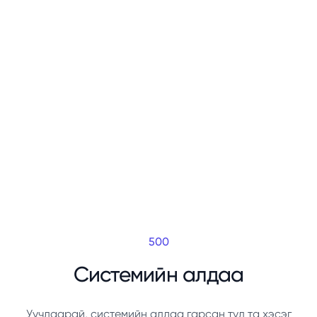
500
Системийн алдаа
Уучлаарай, системийн алдаа гарсан тул та хэсэг