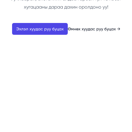
хугацааны дараа дахин оролдоно уу!
Эхлэл хуудас руу буцах
Өмнөх хуудас руу буцах
→