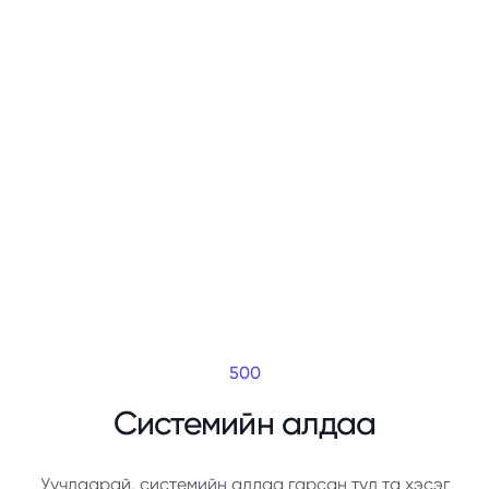
500
Системийн алдаа
Уучлаарай, системийн алдаа гарсан тул та хэсэг