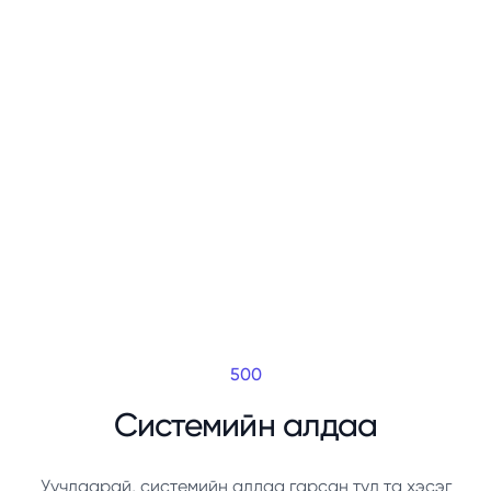
500
Системийн алдаа
Уучлаарай, системийн алдаа гарсан тул та хэсэг