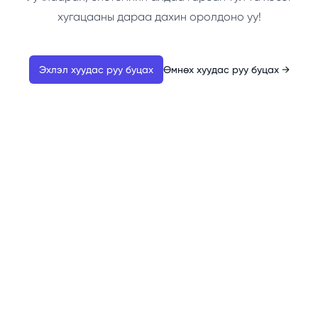
хугацааны дараа дахин оролдоно уу!
Эхлэл хуудас руу буцах
Өмнөх хуудас руу буцах
→