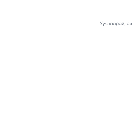
Уучлаарай, си