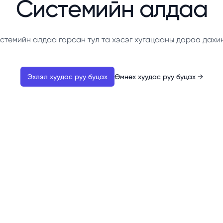
Системийн алдаа
стемийн алдаа гарсан тул та хэсэг хугацааны дараа дахи
Эхлэл хуудас руу буцах
Өмнөх хуудас руу буцах
→