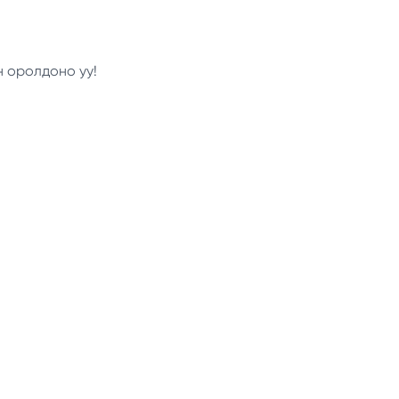
н оролдоно уу!