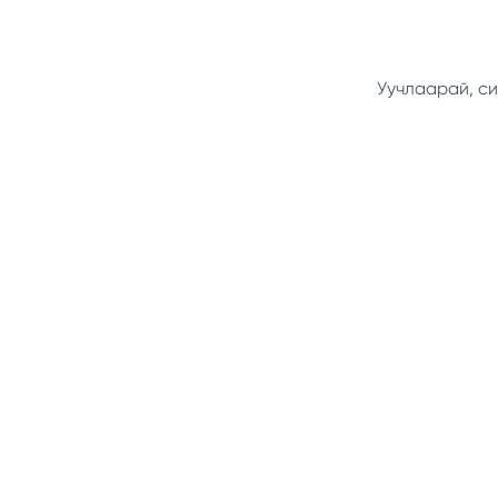
Уучлаарай, си