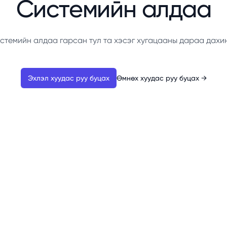
Системийн алдаа
стемийн алдаа гарсан тул та хэсэг хугацааны дараа дахи
Эхлэл хуудас руу буцах
Өмнөх хуудас руу буцах
→