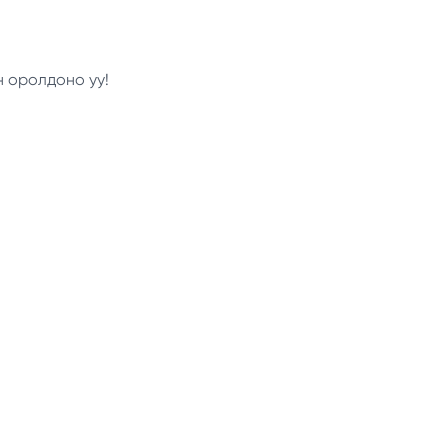
н оролдоно уу!