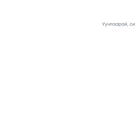
Уучлаарай, си