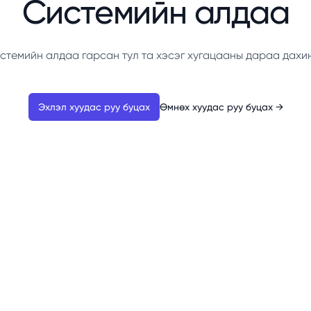
Системийн алдаа
стемийн алдаа гарсан тул та хэсэг хугацааны дараа дахи
Эхлэл хуудас руу буцах
Өмнөх хуудас руу буцах
→