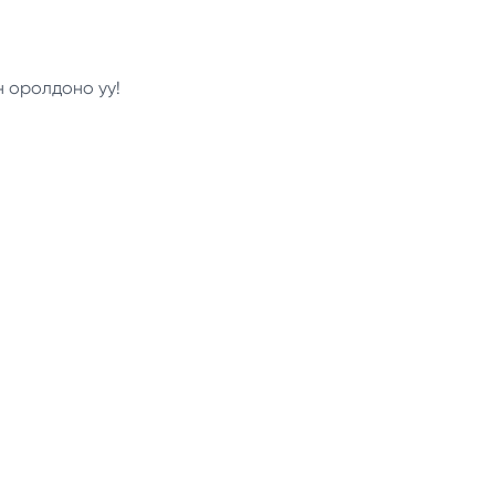
н оролдоно уу!