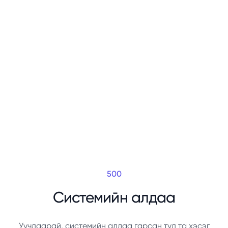
500
Системийн алдаа
Уучлаарай, системийн алдаа гарсан тул та хэсэг