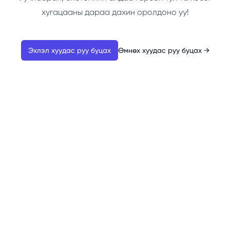
хугацааны дараа дахин оролдоно уу!
Эхлэл хуудас руу буцах
Өмнөх хуудас руу буцах
→