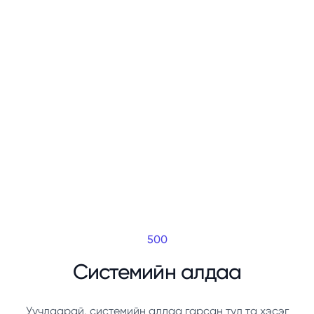
500
Системийн алдаа
Уучлаарай, системийн алдаа гарсан тул та хэсэг