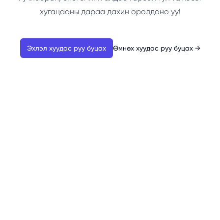
хугацааны дараа дахин оролдоно уу!
Эхлэл хуудас руу буцах
Өмнөх хуудас руу буцах
→