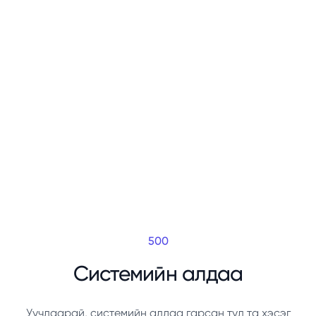
500
Системийн алдаа
Уучлаарай, системийн алдаа гарсан тул та хэсэг