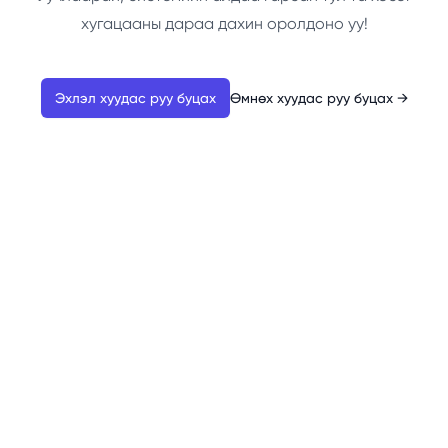
хугацааны дараа дахин оролдоно уу!
Эхлэл хуудас руу буцах
Өмнөх хуудас руу буцах
→